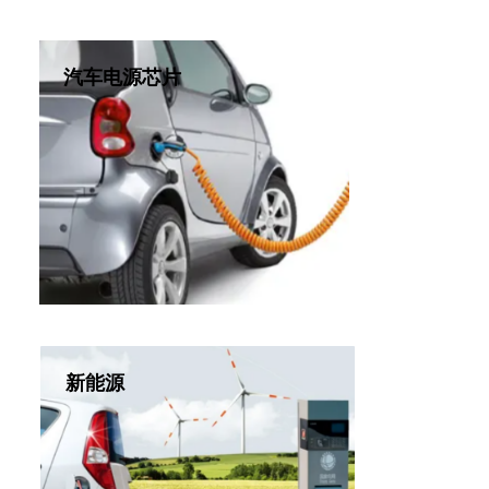
压/
定充电功率 100W，并提供输入过压/欠
保护
压、电池过充、过温、过流等完备的保
汽车电源芯片
组成
护功能。搭载极简的外围电路，即可组
方
成小家电和电动工具的快充充电解决方
案。
新能源