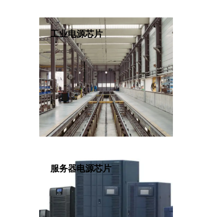
3支持 PD2.0、QC2.0 快充协议，
最大充电功率 140W，并提供输入过
许外围电路，即可组成 2~7 串
欠压、过温、过流、过充等完备的
工业电源芯片
电池的充电管理解决方案。
功能。搭载极简的外围电路，即可
小家电和电动工具的快充充电解决
案。
服务器电源芯片