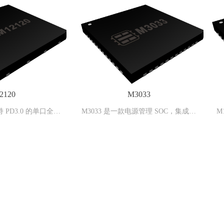
M3033
M12029
33 是一款电源管理 SOC，集成了
M12029 是一款面向小家电/电动工
指令周期的高性能微处理器
电的快充管理 SOC，集成了同步开
U）、16-bit 高精度模/数转换单
电压变换器、快充协议控制器、电
-ADC）、Buck-Boost 控制单
电管理、电池电量计算、I2C 通讯
OSFET 驱动接口、LED 直接驱
能模块，支持 PD3.1、PD3.0、QC3.
口，以及多种安全保护机制。
QC2.0、BC1.2 DCP、UFCS快充协