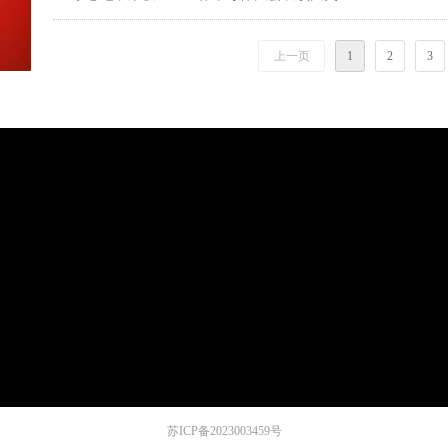
上一页
1
2
3
苏ICP备2023003459号