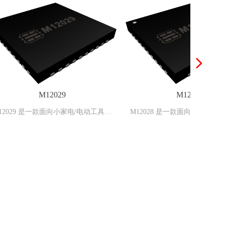
넲
M12028
具充
M12028 是一款面向小家电/电动工具充
关
电的快充管理 SOC，集成了同步开关
池充
电压变换器、快充协议控制器、电池充
等功
放电管理、电池电量计算等功能模块，
0、
支持 PD3.0、PD2.0、QC3.0、QC2.0、
议，
BC1.2 DCP、UFCS 快充充电协议，额
查看所有领域 >