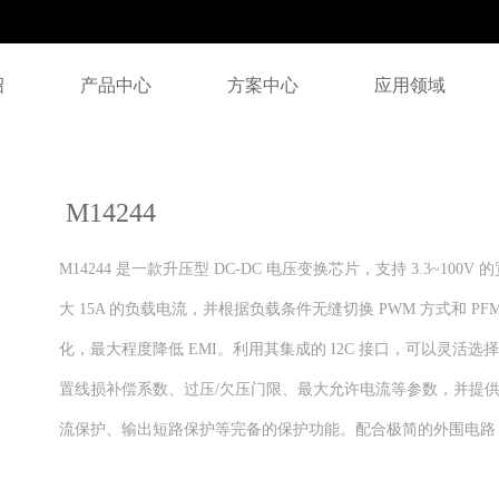
绍
产品中心
方案中心
应用领域
M14244
M14244 是一款升压型 DC-DC 电压变换芯片，支持 3.3~100V
大 15A 的负载电流，并根据负载条件无缝切换 PWM 方式和 
化，最大程度降低 EMI。利用其集成的 I2C 接口，可以灵活选择
置线损补偿系数、过压/欠压门限、最大允许电流等参数，并提供
流保护、输出短路保护等完备的保护功能。配合极简的外围电路