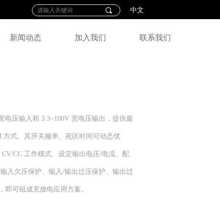
끠
中文
新闻动态
加入我们
联系我们
 的宽电压输入和 3.3~100V 宽电压输出，提供最
PFM 方式。其开关频率、死区时间可动态优
 CV/CC 工作模式、设定输出电压/电流、配
输入欠压保护、输入/输出过压保护、输出过
，即可组成充放电应用方案。