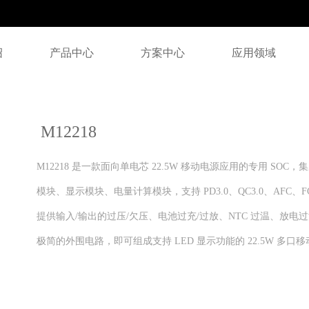
绍
产品中心
方案中心
应用领域
M12218
M12218 是一款面向单电芯 22.5W 移动电源应用的专用 S
模块、显示模块、电量计算模块，支持 PD3.0、QC3.0、AFC、FC
提供输入/输出的过压/欠压、电池过充/过放、NTC 过温、放
极简的外围电路，即可组成支持 LED 显示功能的 22.5W 多口