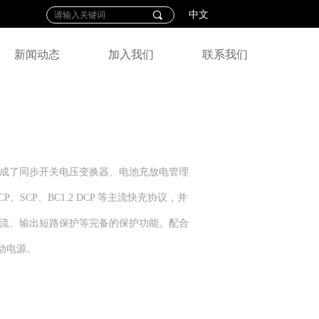
끠
中文
新闻动态
加入我们
联系我们
OC，集成了同步开关电压变换器、电池充放电管理
P、SCP、BC1.2 DCP 等主流快充协议，并
电过流、输出短路保护等完备的保护功能。配合
移动电源。