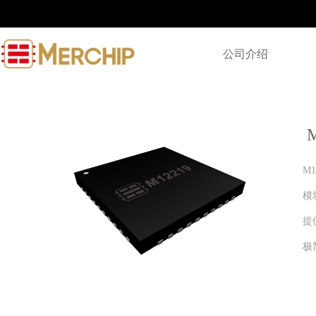
公司介绍
M
模
提
极