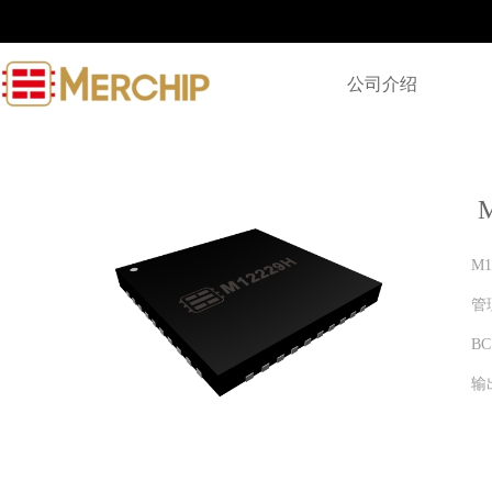
公司介绍
M
管
B
输