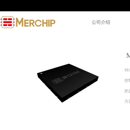
公司介绍
M
控
的
方