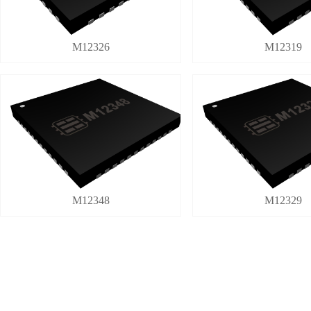
M12326
M12319
M12348
M12329